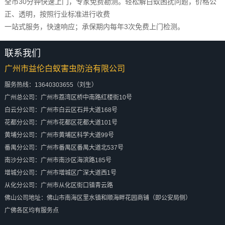
全市30分钟快速上门，专家免费勘测。轻松解白蚁困扰问题，价格公
正、透明，按照行业标准进行收费
一站式服务，快速响应；承保期内每年3次免费上门检测。
联系我们
广州市益伦白蚁害虫防治有限公司
服务热线：13640303655（刘生）
广州总公司：广州市荔湾区桥中南路红楼街10号
白云分公司：广州市白云区石井大道168号
花都分公司：广州市花都区花都大道101号
黄埔分公司：广州市黄埔区科学大道99号
番禺分公司：广州市番禺区番禺大道北537号
南沙分公司：广州市南沙区海滨路185号
增城分公司：广州市增城区广深大道西1号
从化分公司：广州市从化区街口镇青云路
佛山公司地址：佛山市南海区里水镇和顺海畔花园商铺（即公安局侧）
广佛各区均有服务点