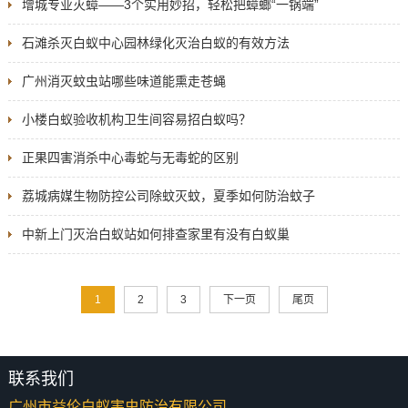
增城专业灭蟑——3个实用妙招，轻松把蟑螂“一锅端”
石滩杀灭白蚁中心园林绿化灭治白蚁的有效方法
广州消灭蚊虫站哪些味道能熏走苍蝇
小楼白蚁验收机构卫生间容易招白蚁吗？
正果四害消杀中心毒蛇与无毒蛇的区别
荔城病媒生物防控公司除蚊灭蚊，夏季如何防治蚊子
中新上门灭治白蚁站如何排查家里有没有白蚁巢
1
2
3
下一页
尾页
联系我们
广州市益伦白蚁害虫防治有限公司