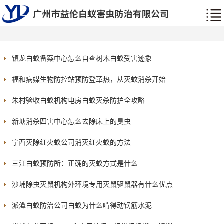
镇龙白蚁备案中心怎么自查树木白蚁受害迹象
福和病媒生物防控站预防登革热，从灭蚊消杀开始
朱村验收白蚁机构电房白蚁灭杀防护全攻略
新塘消杀四害中心怎么去除床上的臭虫
宁西灭除红火蚁公司消灭红火蚁的方法
三江白蚁预防所：正确的灭蚁方式是什么
沙埔除虫灭鼠机构外环境专用灭鼠驱鼠器有什么优点
派潭白蚁防治公司白蚁为什么啃得动钢筋水泥