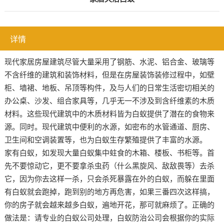
详情
现代家居房屋建筑尽管大量采用了钢筋、水泥、铝合金、玻璃等
不含纤维的建筑和装饰材料，但是在房屋装饰装修过程中，如壁
柜、墙裙、地板、吊顶等构件，及与人们的日常生活密切相关的
办公桌、沙发、组合家具等，几乎无一不涉及到含纤维素的木质
材料。这些现代建筑中的木质材料皆为白蚁提供了潜在的食物来
源。同时。现代建筑中便利的水源，如密布的水管通道、厨房、
卫生间和空调装置等，也为白蚁生存繁殖提供了丰富的水源。
家有白蚁，如发现大量白蚁集中蛀食的木箱、楼板、书柜等。首
先不要惊动它，更不要拿杀虫药（什么黑旋风、敌敌畏等）去杀
它，因为你去这样一杀，只会杀死暴露在外的白蚁，而躲在里面
有白蚁就会跑掉，跑到别的地方再危害，如果三番四次这样搞，
你的房子就会越来越多白蚁，遍地开花，那可就麻烦了。正确的
做法是：请专业的白蚁公司处理，白蚁防治公司会根据你的实际