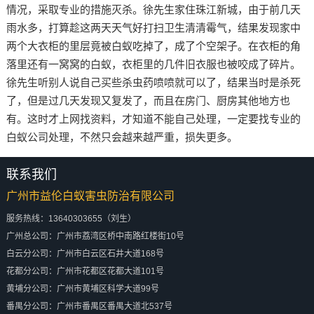
情况，采取专业的措施灭杀。徐先生家住珠江新城，由于前几天
雨水多，打算趁这两天天气好打扫卫生清清霉气，结果发现家中
两个大衣柜的里层竟被白蚁吃掉了，成了个空架子。在衣柜的角
落里还有一窝窝的白蚁，衣柜里的几件旧衣服也被咬成了碎片。
徐先生听别人说自己买些杀虫药喷喷就可以了，结果当时是杀死
了，但是过几天发现又复发了，而且在房门、厨房其他地方也
有。这时才上网找资料，才知道不能自己处理，一定要找专业的
白蚁公司处理，不然只会越来越严重，损失更多。
联系我们
广州市益伦白蚁害虫防治有限公司
服务热线：13640303655（刘生）
广州总公司：广州市荔湾区桥中南路红楼街10号
白云分公司：广州市白云区石井大道168号
花都分公司：广州市花都区花都大道101号
黄埔分公司：广州市黄埔区科学大道99号
番禺分公司：广州市番禺区番禺大道北537号