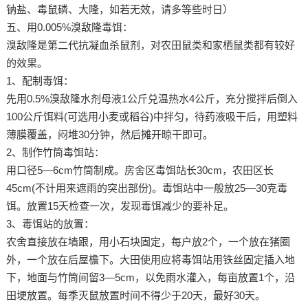
钠盐、毒鼠磷、大隆，如若无效，请多等些时日）
五、用0.005%溴敌隆毒饵：
溴敌隆是第二代抗凝血杀鼠剂，对农田鼠类和家栖鼠类都有较好
的效果。
1、配制毒饵：
先用0.5%溴敌隆水剂母液1公斤兑温热水4公斤，充分搅拌后倒入
100公斤饵料(可选用小麦或稻谷)中拌匀，待药液吸干后，用塑料
薄膜覆盖，闷堆30分钟，然后摊开晾干即可。
2、制作竹筒毒饵站：
用口径5—6cm竹筒制成。房舍区毒饵站长30cm，农田区长
45cm(不计用来遮雨的突出部份)。毒饵站中一般放25—30克毒
饵。放置15天检查一次，发现毒饵减少的要补足。
3、毒饵站的放置：
农舍直接放在墙跟，用小石块固定，每户放2个，一个放在猪圈
外，一个放在后屋檐下。大田使用应将毒饵站用铁丝固定插入地
下，地面与竹筒间留3—5cm，以免雨水灌入，每亩放置1个，沿
田埂放置。每季灭鼠放置时间不得少于20天，最好30天。